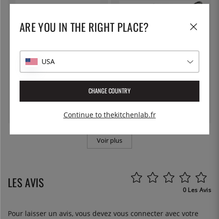
ARE YOU IN THE RIGHT PLACE?
USA
BERNAL
ÖSTLIN
Banderilles, 150 g - Bernal
Cuillère gastro / cuillère de
CHANGE COUNTRY
service
4 €
7 €
Continue to thekitchenlab.fr
Voir plus
LES AVIS
0 Les Avis
Pour laisser un avis, vous devez
vous connecter
avec votre