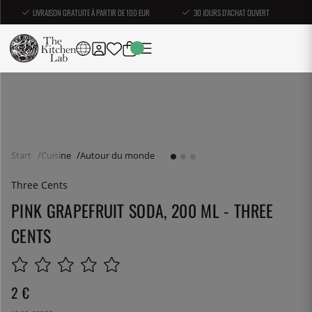
LIVRAISON GRATUITE À PARTIR DE 100 EUR
30 JOURS D'ACHAT OUVERT
Start
Cuisine
Autour du monde
Three Cents
PINK GRAPEFRUIT SODA, 200 ML - THREE
CENTS
2
€