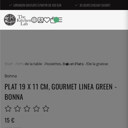
LIVRAISON GRATUITE À PARTIR DE 100 EUR
30 JOURS D'ACHAT OUVERT
Start
Arts de la table
Assiettes, Bols et Plats
De la graisse
Bonna
PLAT 19 X 11 CM, GOURMET LINEA GREEN -
BONNA
15
€