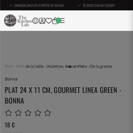
LIVRAISON GRATUITE À PARTIR DE 100 EUR
30 JOURS D'ACHAT OUVERT
Start
Arts de la table
Assiettes, Bols et Plats
De la graisse
Bonna
PLAT 24 X 11 CM, GOURMET LINEA GREEN -
BONNA
18
€