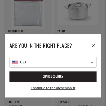
KITCHEN CRAFT
PATINA
Toile à fromage, toile filtrante -
Marmite à pâtes avec couvercle
Kitchen Craft
verrouillable, 5 litres - Patina
ARE YOU IN THE RIGHT PLACE?
7 €
55 €
USA
CHANGE COUNTRY
Continue to thekitchenlab.fr
HORL-1993
100% CHEF