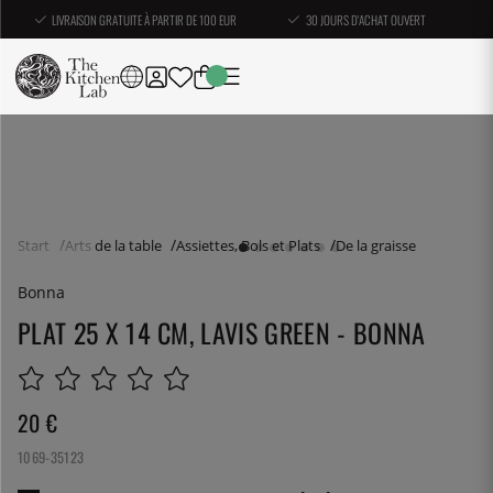
LIVRAISON GRATUITE À PARTIR DE 100 EUR
30 JOURS D'ACHAT OUVERT
Start
Arts de la table
Assiettes, Bols et Plats
De la graisse
Bonna
PLAT 25 X 14 CM, LAVIS GREEN - BONNA
20
€
1069-35123