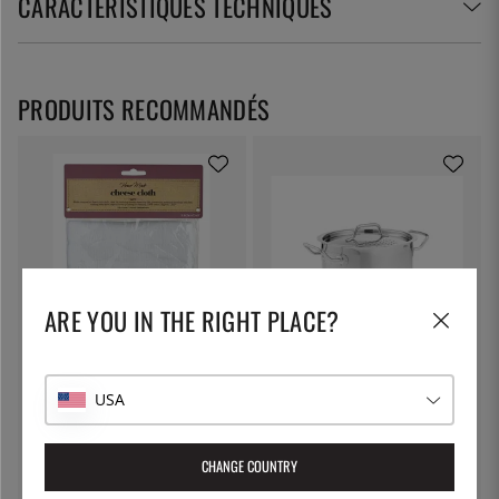
CARACTÉRISTIQUES TECHNIQUES
PRODUITS RECOMMANDÉS
ARE YOU IN THE RIGHT PLACE?
KITCHEN CRAFT
PATINA
Toile à fromage, toile filtrante -
Marmite à pâtes avec couvercle
USA
Kitchen Craft
verrouillable, 5 litres - Patina
7 €
55 €
CHANGE COUNTRY