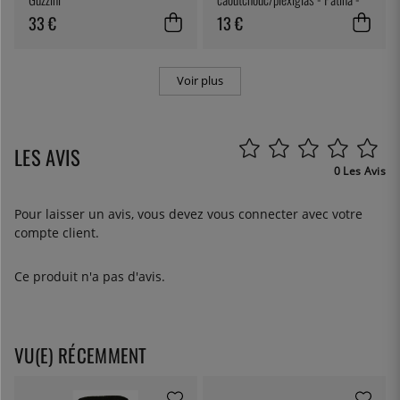
27,5 cm
33 €
13 €
Voir plus
LES AVIS
0 Les Avis
Pour laisser un avis, vous devez
vous connecter
avec votre
compte client.
Ce produit n'a pas d'avis.
VU(E) RÉCEMMENT