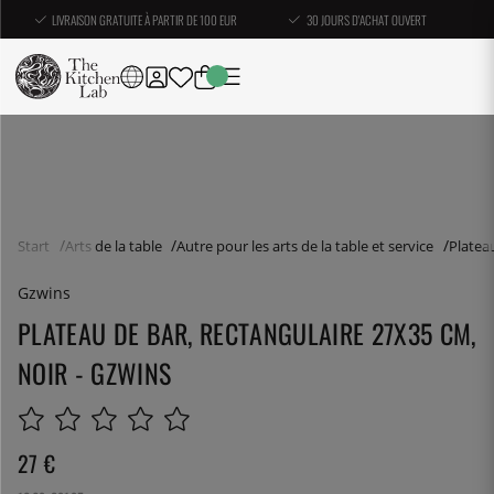
LIVRAISON GRATUITE À PARTIR DE 100 EUR
30 JOURS D'ACHAT OUVERT
Start
Arts de la table
Autre pour les arts de la table et service
Platea
Gzwins
PLATEAU DE BAR, RECTANGULAIRE 27X35 CM,
NOIR - GZWINS
27
€