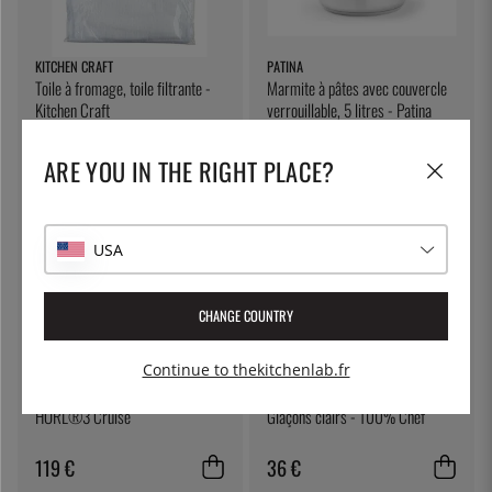
KITCHEN CRAFT
PATINA
Toile à fromage, toile filtrante -
Marmite à pâtes avec couvercle
Kitchen Craft
verrouillable, 5 litres - Patina
7 €
55 €
ARE YOU IN THE RIGHT PLACE?
USA
CHANGE COUNTRY
Continue to thekitchenlab.fr
HORL-1993
100% CHEF
HORL®3 Cruise
Glaçons clairs - 100% Chef
119 €
36 €