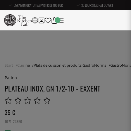
LIVRAISON GRATUITE À PARTIR DE 100 EUR
30 JOURS D'ACHAT OUVERT
Start
Cuisine
Plats de cuisson et produits GastroNorms
GastroNor
Patina
PLATEAU INOX, GN 1/2-10 - EXXENT
35
€
1071-22850