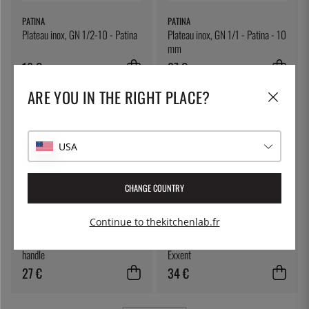
PATINA
PATINA
Plateau inox, GN 1/2-10 - Patina
Plateau inox, GN 1/1 - Patina - 10
mm
18 €
27 €
ARE YOU IN THE RIGHT PLACE?
USA
CHANGE COUNTRY
Continue to thekitchenlab.fr
WAS
EXXENT
Waiter's Knife with wooden
Grille d'égouttage, GN 1/2 -
handle
Exxent
27 €
34 €