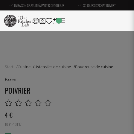
LIVRAISON GRATUITE À PARTIR DE 100 EUR
30 JOURS D'ACHAT OUVERT
Start
Cuisine
Ustensiles de cuisine
Poudreuse de cuisine
Exxent
POIVRIER
4
€
1071-10117