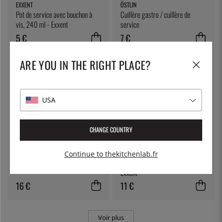
EXXENT
ÖSTLIN
Pot de service avec bouchon à
Cuillère gastro / cuillère de
vis, 240 ml - Exxent
service
5 €
7 €
ARE YOU IN THE RIGHT PLACE?
USA
CHANGE COUNTRY
MERX
EXXENT
Continue to thekitchenlab.fr
Saupoudreuse avec tamis intégré
Saupoudreuse, 11 x 5,5 cm -
Exxent
16 €
11 €
Voir plus