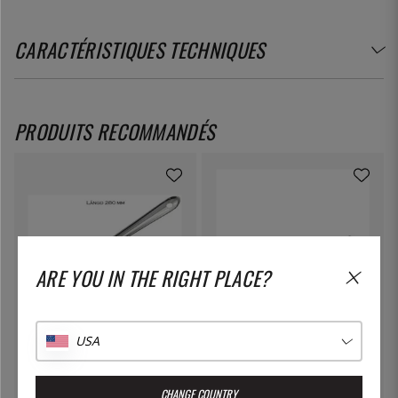
CARACTÉRISTIQUES TECHNIQUES
PRODUITS RECOMMANDÉS
ARE YOU IN THE RIGHT PLACE?
ÖSTLIN
AGNELLI
USA
Cuillère gastro / cuillère de
Poêle en aluminium, fond à
service
induction, 32 cm - Agnelli
7 €
100 €
CHANGE COUNTRY