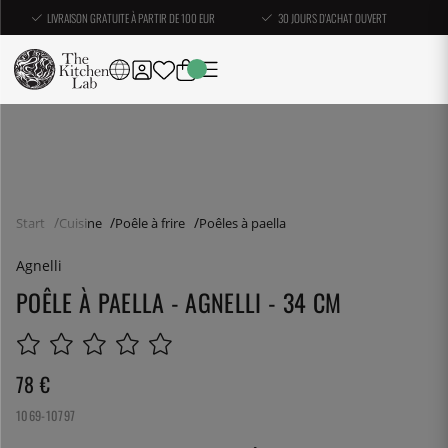
LIVRAISON GRATUITE À PARTIR DE 100 EUR
30 JOURS D'ACHAT OUVERT
Start
Cuisine
Poêle à frire
Poêles à paella
Agnelli
POÊLE À PAELLA - AGNELLI - 34 CM
78
€
1069-10797