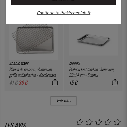
Continue to thekitchenlab.fr
12
%
NORDIC WARE
SUNNEX
Plaque de cuisson, aluminium,
Plateau fast food en aluminium,
grille antiadhésive - Nordicware
33x24 cm - Sunnex
41 €
36 €
15 €
Voir plus
LES AVIS