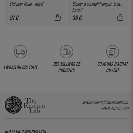
Étui pour Nano - Kasai
Shaker à cocktail français, 0,5L -
Exxent
91 €
36 €
DES MILLIERS DE
30 JOURS D'ACHAT
LIVRAISON GRATUITE
PRODUITS
OUVERT
service-client@thekitchenlab.fr
+46 8 410 95 200
BULLETIN D'INFORMATION