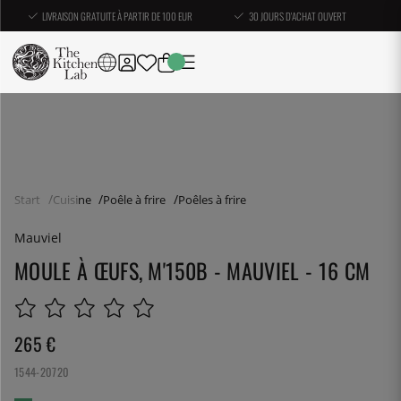
LIVRAISON GRATUITE À PARTIR DE 100 EUR
30 JOURS D'ACHAT OUVERT
Start
Cuisine
Poêle à frire
Poêles à frire
Mauviel
MOULE À ŒUFS, M'150B - MAUVIEL - 16 CM
265
€
1544-20720