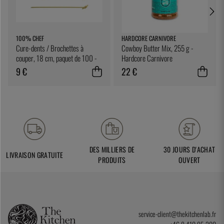
100% CHEF
HARDCORE CARNIVORE
Cure-dents / Brochettes à
Cowboy Butter Mix, 255 g -
couper, 18 cm, paquet de 100 -
Hardcore Carnivore
100% Chef
9 €
22 €
DES MILLIERS DE
30 JOURS D'ACHAT
LIVRAISON GRATUITE
PRODUITS
OUVERT
service-client@thekitchenlab.fr