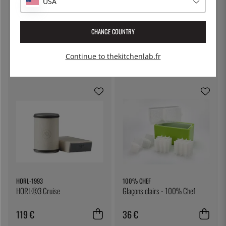
USA
KITCHEN CRAFT
PATINA
CHANGE COUNTRY
Toile à fromage, toile filtrante -
Marmite à pâtes avec couvercle
Kitchen Craft
verrouillable, 5 litres - Patina
Continue to thekitchenlab.fr
7 €
55 €
HORL-1993
100% CHEF
HORL®3 Cruise
Glaçons clairs - 100% Chef
119 €
36 €