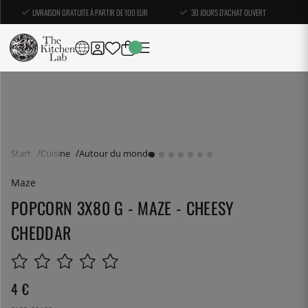
LIVRAISON GRATUITE À PARTIR DE 100 EUR
30 JOURS D'ACHAT OUVERT
Start
Cuisine
Autour du monde
Maze
POPCORN 3X80 G - MAZE - CHEESY
CHEDDAR
4
€