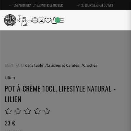
LIVRAISON GRATUITE À PARTIR DE 100 EUR
30 JOURS D'ACHAT OUVERT
Start
Arts de la table
Cruches et Carafes
Cruches
Lilien
POT À CRÈME 10CL, LIFESTYLE NATURAL -
LILIEN
23
€