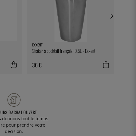
EXXENT
EXXENT
Shaker à cocktail français, 0,5L - Exxent
Sous-ve
36 €
10 €
OURS D'ACHAT OUVERT
 donnons tout le temps
ire pour prendre votre
décision.