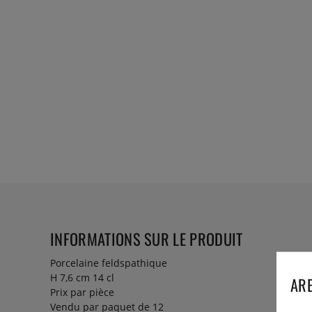
INFORMATIONS SUR LE PRODUIT
Porcelaine feldspathique
H 7,6 cm 14 cl
ARE
Prix par pièce
Vendu par paquet de 12