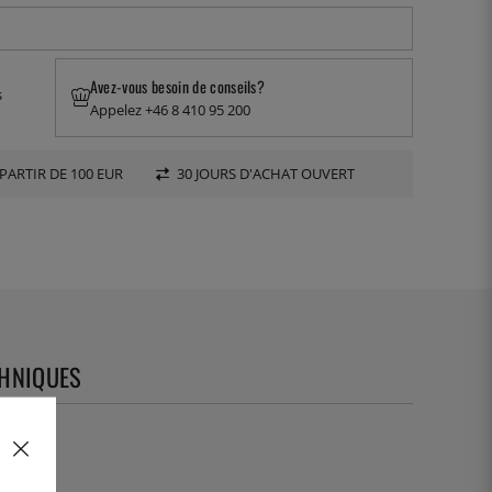
Avez-vous besoin de conseils?
s
Appelez +46 8 410 95 200
PARTIR DE 100 EUR
30 JOURS D'ACHAT OUVERT
CHNIQUES
49