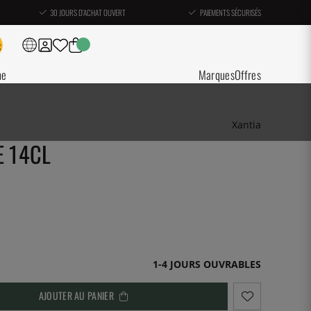
30 JOURS D'ACHAT OUVERT
PAIEMENTS SÉCURISÉS
ne
Marques
Offres
Xantia
E 14CL
1-4 JOURS OUVRABLES
AJOUTER AU PANIER