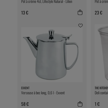
Pot à crème 4cl, Lifestyle Natural - Lilien
Pot à crème
13 €
23 €
EXXENT
THE KITCHE
Verseuse à bec long, 0,6 l - Exxent
Deli conta
58 €
1 €