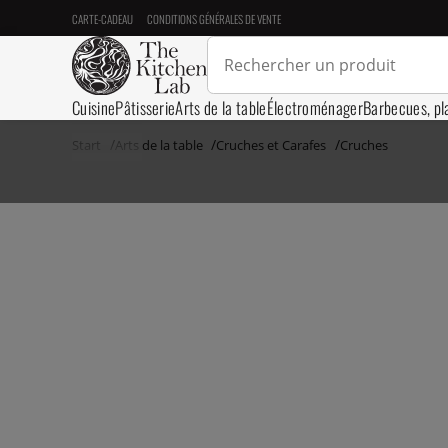
CARTE-CADEAU
CONDITIONS GÉNÉRALES DE VENTE
Cuisine
Pâtisserie
Arts de la table
Électroménager
Barbecues, pl
Start
Arts de la table
Cruches et Carafes
Cruches