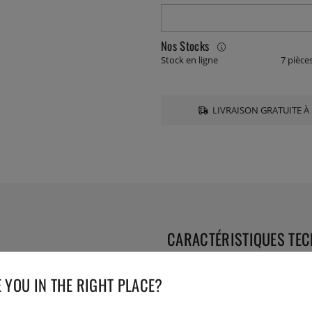
Nos Stocks
Stock en ligne
7 pièce
LIVRAISON GRATUITE À 
CARACTÉRISTIQUES TE
Numéro de l'article livré :
281
 YOU IN THE RIGHT PLACE?
EAN :
17393107281497