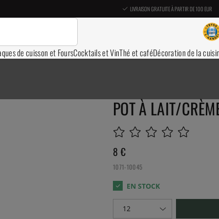
LIVRAISON GRATUITE À PARTIR DE 100 EUR
aques de cuisson et Fours
Cocktails et Vin
Thé et café
Décoration de la cuisi
POT À LAIT/CRÈM
8
€
1071-10045