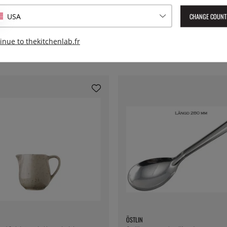
CHANGE COUNT
USA
inue to thekitchenlab.fr
ÖSTLIN