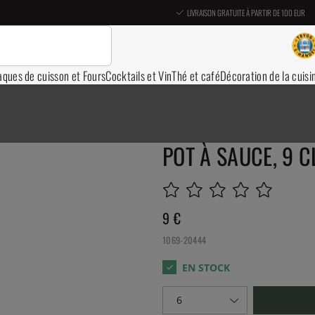
LIVRAISON GRATUITE À PARTIR DE 100 EUR
aques de cuisson et Fours
Cocktails et Vin
Thé et café
Décoration de la cuisi
POT À SAUCE, 9 CL
9
€
1069-20444