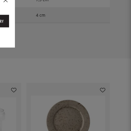
4 cm
RY
0309