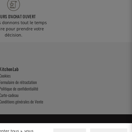
OURS D'ACHAT OUVERT
 donnons tout le temps
ire pour prendre votre
décision.
KitchenLab
Cookies
Formulaire de rétractation
Politique de confidentialité
Carte-cadeau
Conditions générales de Vente
epter tous », vous