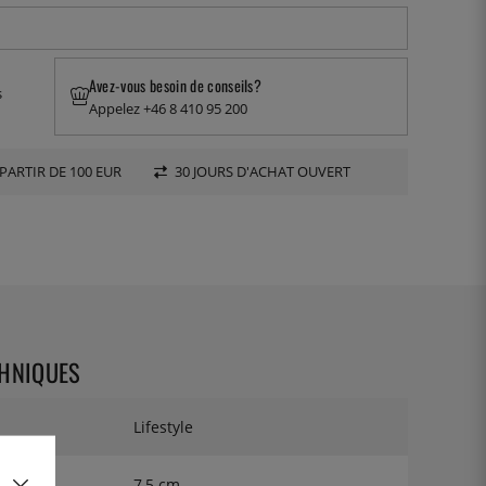
Avez-vous besoin de conseils?
s
Appelez +46 8 410 95 200
PARTIR DE 100 EUR
30 JOURS D'ACHAT OUVERT
CHNIQUES
Lifestyle
7,5 cm