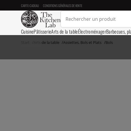
CARTE-CADEAU
CONDITIONS GÉNÉRALES DE VENTE
Cuisine
Pâtisserie
Arts de la table
Électroménager
Barbecues, pl
Start
Arts de la table
Assiettes, Bols et Plats
Bols