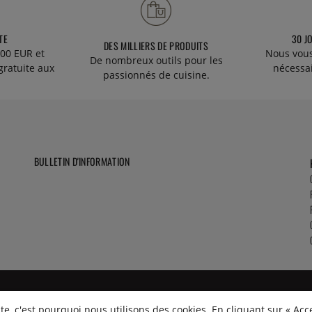
TE
30 J
DES MILLIERS DE PRODUITS
00 EUR et
Nous vous
De nombreux outils pour les
gratuite aux
nécessa
passionnés de cuisine.
BULLETIN D'INFORMATION
e, c'est pourquoi nous utilisons des cookies. En cliquant sur « Acc