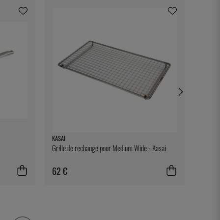
KASAI
100% C
Grille de rechange pour Medium Wide - Kasai
Cure-de
de 100
62 €
9 €