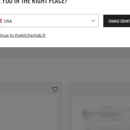
 YOU IN THE RIGHT PLACE?
Hauteur:
CHANGE COUNT
USA
Numéro de l'article livré :
LSE
inue to thekitchenlab.fr
EAN :
8590453735748