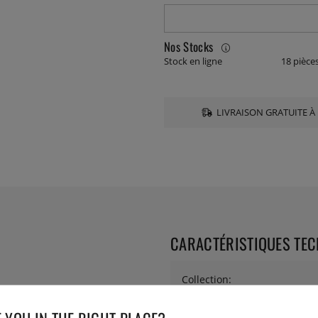
Nos Stocks
Stock en ligne
18 pièce
LIVRAISON GRATUITE À 
CARACTÉRISTIQUES TE
Collection:
Diamètre: