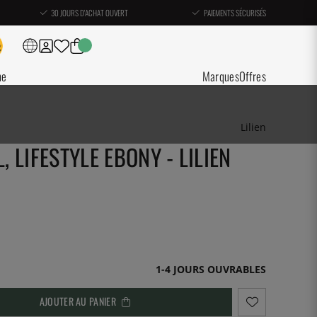
30 JOURS D'ACHAT OUVERT
PAIEMENTS SÉCURISÉS
ne
Marques
Offres
Lilien
, LIFESTYLE EBONY - LILIEN
1-4 JOURS OUVRABLES
AJOUTER AU PANIER