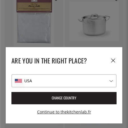
KITCHEN CRAFT
PATINA
Toile à fromage, toile filtrante -
Marmite à pâtes avec couvercle
ARE YOU IN THE RIGHT PLACE?
Kitchen Craft
verrouillable, 5 litres - Patina
7 €
55 €
USA
CHANGE COUNTRY
Continue to thekitchenlab.fr