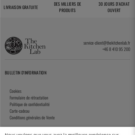
DES MILLIERS DE
30 JOURS D'ACHAT
LIVRAISON GRATUITE
PRODUITS
OUVERT
service-client@thekitchenlab.fr
+46 8 410 95 200
BULLETIN D'INFORMATION
Cookies
Formulaire de rétractation
Politique de confidentialité
Carte-cadeau
Conditions générales de Vente
Nous voulons que vous ayez la meilleure expérience sur