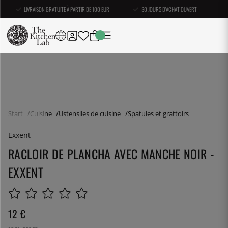
LIVRAISON GRATUITE À PARTIR DE 100 EUR
30 JOURS D'ACHAT OUVERT
Start
Cuisine
Ustensiles de cuisine
Spatules et grattoirs
Exxent
RACLOIR DE PLANCHA AVEC MANCHE NOIR -
EXXENT
12
€