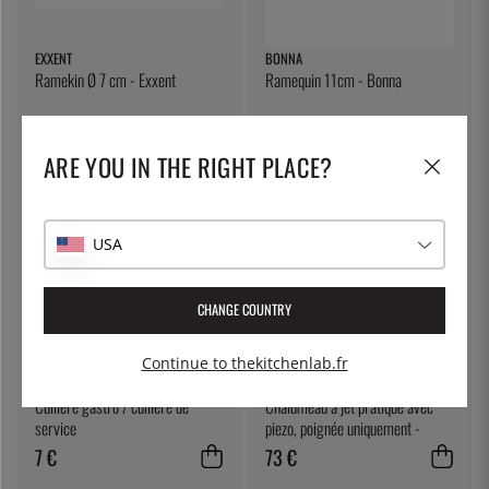
EXXENT
BONNA
Ramekin Ø 7 cm - Exxent
Ramequin 11cm - Bonna
4 €
5 €
ARE YOU IN THE RIGHT PLACE?
USA
CHANGE COUNTRY
Continue to thekitchenlab.fr
ÖSTLIN
SIEVERT
Cuillère gastro / cuillère de
Chalumeau à jet pratique avec
service
piezo, poignée uniquement -
Sievert
7 €
73 €