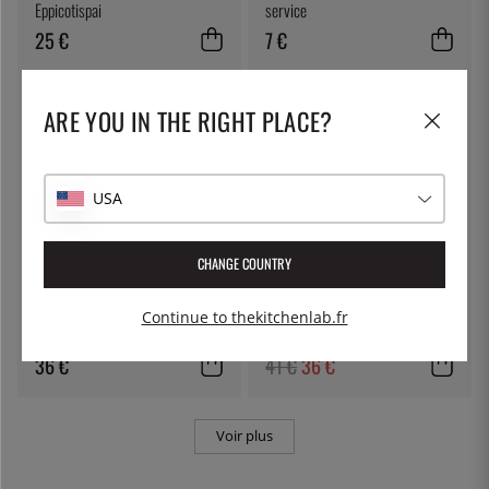
Eppicotispai
service
25 €
7 €
12
%
ARE YOU IN THE RIGHT PLACE?
USA
CHANGE COUNTRY
PEUGEOT
NORDIC WARE
Moulin à poivre, 10 cm, Bistro,
Plaque de cuisson, aluminium,
Continue to thekitchenlab.fr
Blanc Mat - Peugeot
grille antiadhésive - Nordicware
36 €
41 €
36 €
Voir plus