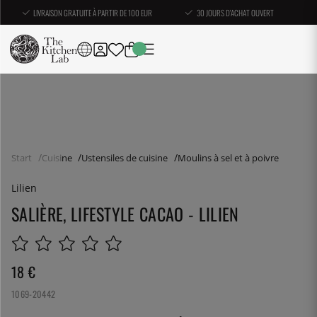
LIVRAISON GRATUITE À PARTIR DE 100 EUR
30 JOURS D'ACHAT OUVERT
Start
Cuisine
Ustensiles de cuisine
Moulins à sel et à poivre
Lilien
SALIÈRE, LIFESTYLE CACAO - LILIEN
18
€
1069-20442