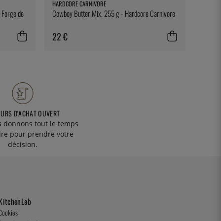
HARDCORE CARNIVORE
SOUSVI
- Forge de
Cowboy Butter Mix, 255 g - Hardcore Carnivore
Sacs s
vide à 
SousVi
22 €
75 €
OURS D'ACHAT OUVERT
 donnons tout le temps
ire pour prendre votre
décision.
KitchenLab
Cookies