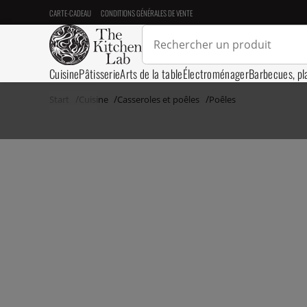
CARTE-CADEAU
CONDITIONS GÉNÉRALES DE VENTE
Cuisine
Pâtisserie
Arts de la table
Électroménager
Barbecues, pl
Start
Cuisine
Casseroles et poêles
Poêles