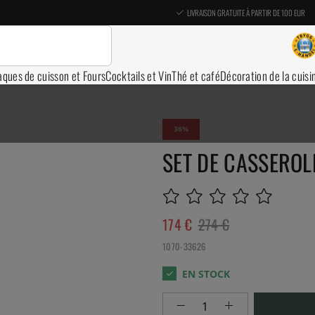
LIVRAISON GRATUITE À PARTIR DE 100 EUR
aques de cuisson et Fours
Cocktails et Vin
Thé et café
Décoration de la cuisi
36
SET DE CASSEROLE
174
€
274
€
1070-33626