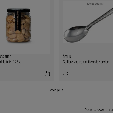
COS AURO
ÖSTLIN
ls frits, 125 g
Cuillère gastro / cuillère de service
7 €
Voir plus
Pour laisser un 