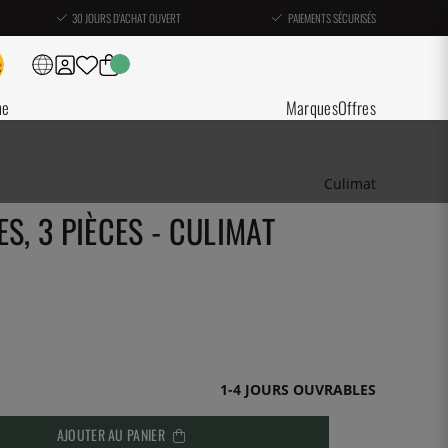
30 JOURS D'ACHAT OUVERT
PAIEMENTS SÉCURISÉS
ne
Marques
Offres
Culimat
S, 3 PIÈCES - CULIMAT
1-4 JOURS OUVRABLES
AJOUTER AU PANIER