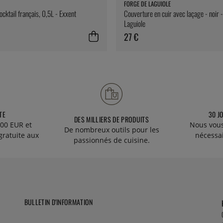
FORGE DE LAGUIOLE
ocktail français, 0,5L - Exxent
Couverture en cuir avec laçage - noir 
Laguiole
27 €
TE
30 J
DES MILLIERS DE PRODUITS
00 EUR et
Nous vous
De nombreux outils pour les
gratuite aux
nécessa
passionnés de cuisine.
BULLETIN D'INFORMATION