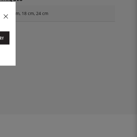
14 cm, 18 cm, 24 cm
41814N
RY