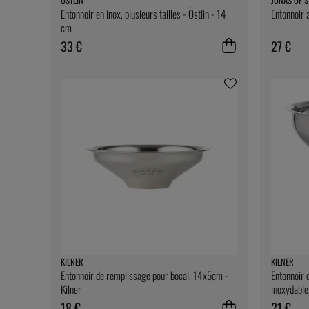
ÖSTLIN
JONAS OF 
Entonnoir en inox, plusieurs tailles - Östlin - 14
Entonnoir 
cm
33 €
27 €
KILNER
KILNER
Entonnoir de remplissage pour bocal, 14x5cm -
Entonnoir 
Kilner
inoxydable
18 €
21 €