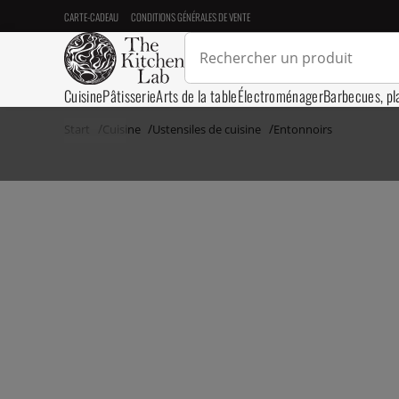
CARTE-CADEAU
CONDITIONS GÉNÉRALES DE VENTE
Cuisine
Pâtisserie
Arts de la table
Électroménager
Barbecues, pl
Start
Cuisine
Ustensiles de cuisine
Entonnoirs