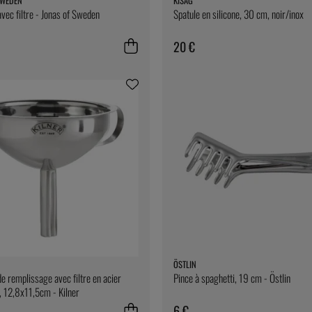
SWEDEN
KISAG
avec filtre - Jonas of Sweden
Spatule en silicone, 30 cm, noir/inox
20 €
ÖSTLIN
de remplissage avec filtre en acier
Pince à spaghetti, 19 cm - Östlin
, 12,8x11,5cm - Kilner
6 €