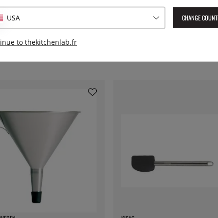
EAN :
7393107653655
CHANGE COUNT
USA
inue to thekitchenlab.fr