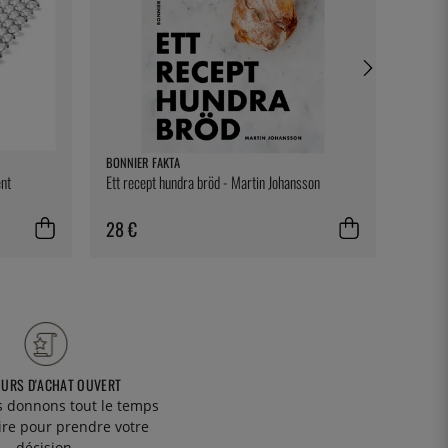
BONNIER FAKTA
TESTO
ent
Ett recept hundra bröd - Martin Johansson
Clip de
28 €
30 €
OURS D'ACHAT OUVERT
 donnons tout le temps
ire pour prendre votre
décision.