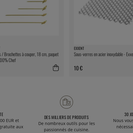
F
EXXENT
 / Brochettes à couper, 18 cm, paquet
Sous-verres en acier inoxydable - Exx
100% Chef
10 €
TE
30 J
DES MILLIERS DE PRODUITS
00 EUR et
Nous vous
De nombreux outils pour les
gratuite aux
nécessa
passionnés de cuisine.