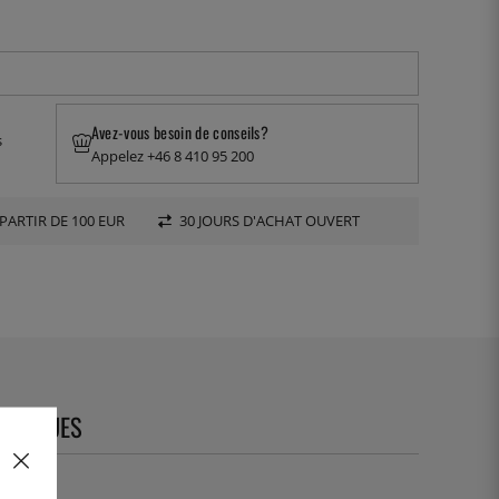
Avez-vous besoin de conseils?
s
Appelez +46 8 410 95 200
PARTIR DE 100 EUR
30 JOURS D'ACHAT OUVERT
CHNIQUES
65