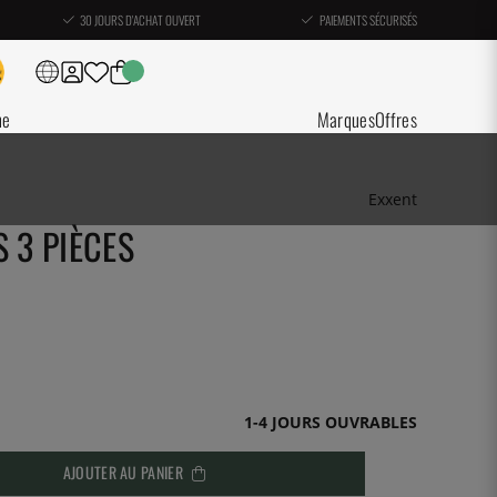
30 JOURS D'ACHAT OUVERT
PAIEMENTS SÉCURISÉS
ne
Marques
Offres
Exxent
 3 PIÈCES
1-4 JOURS OUVRABLES
AJOUTER AU PANIER