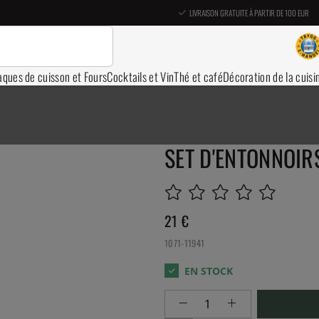
LIVRAISON GRATUITE À PARTIR DE 100 EUR
aques de cuisson et Fours
Cocktails et Vin
Thé et café
Décoration de la cuisi
SET D'ENTONNOIRS
21
€
1071-11941