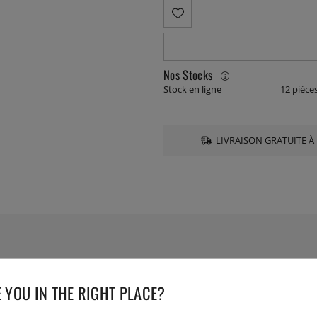
Nos Stocks
Stock en ligne
12 pièce
LIVRAISON GRATUITE À 
CARACTÉRISTIQUES TE
 YOU IN THE RIGHT PLACE?
Numéro de l'article livré :
653