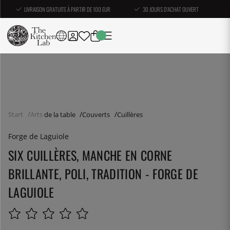
LIVRAISON GRATUITE À PARTIR DE 100 EUR
30 JOURS D'ACHAT OUVERT
Start
Arts de la table
Couverts
Cuillères
Forge de Laguiole
SIX CUILLÈRES, MANCHE EN CORNE
BRILLANTE, POLI, TRADITION - FORGE DE
LAGUIOLE