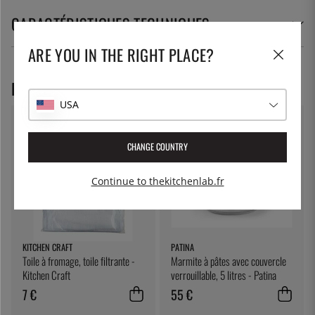
CARACTÉRISTIQUES TECHNIQUES
ARE YOU IN THE RIGHT PLACE?
PRODUITS RECOMMANDÉS
USA
CHANGE COUNTRY
Continue to thekitchenlab.fr
KITCHEN CRAFT
PATINA
Toile à fromage, toile filtrante -
Marmite à pâtes avec couvercle
Kitchen Craft
verrouillable, 5 litres - Patina
7 €
55 €