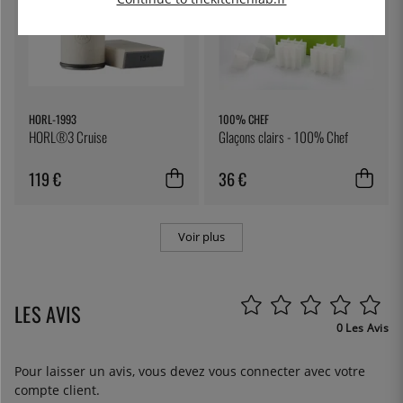
HORL-1993
100% CHEF
HORL®3 Cruise
Glaçons clairs - 100% Chef
119 €
36 €
Voir plus
LES AVIS
0 Les Avis
Pour laisser un avis, vous devez
vous connecter
avec votre
compte client.