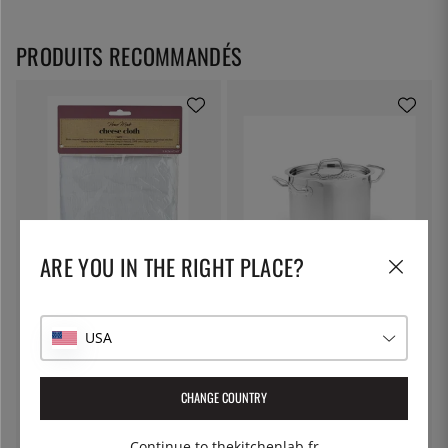
PRODUITS RECOMMANDÉS
ARE YOU IN THE RIGHT PLACE?
KITCHEN CRAFT
PATINA
Toile à fromage, toile filtrante -
Marmite à pâtes avec couvercle
Kitchen Craft
verrouillable, 5 litres - Patina
USA
7 €
55 €
CHANGE COUNTRY
Continue to thekitchenlab.fr