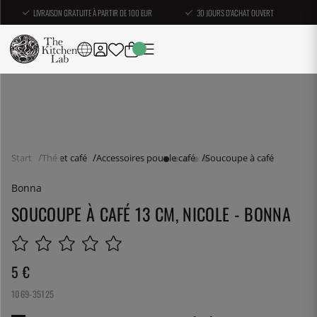
LIVRAISON GRATUITE À PARTIR DE 100 EUR
30 JOURS D'ACHAT OUVERT
Start
Thé et café
Accessoires pour le café
Soucoupe à café
Bonna
SOUCOUPE À CAFÉ 13 CM, NICOLE - BONNA
5
€
1069-35125