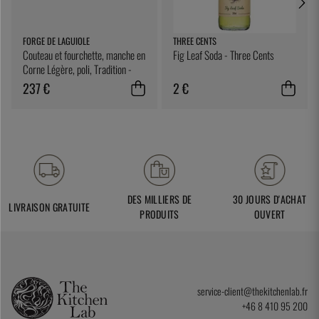
FORGE DE LAGUIOLE
THREE CENTS
Couteau et fourchette, manche en
Fig Leaf Soda - Three Cents
Corne Légère, poli, Tradition -
Forge de Laguiole
237 €
2 €
DES MILLIERS DE
30 JOURS D'ACHAT
LIVRAISON GRATUITE
PRODUITS
OUVERT
service-client@thekitchenlab.fr
+46 8 410 95 200