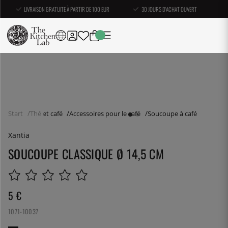
LIVRAISON GRATUITE À PARTIR DE 100 EUR
30 JOURS D'ACHAT OUVERT
Start
Thé et café
Accessoires pour le café
Soucoupe à café
Xantia
SOUCOUPE CLASSIQUE Ø 14,5 CM
5
€
1071-10037