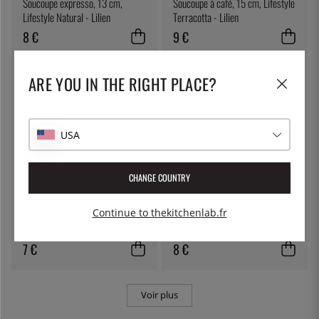
Soucoupe expresso, 13 cm,
Soucoupe à café, 15 cm, Lifestyle
Lifestyle Natural - Lilien
Terracotta - Lilien
8 €
9 €
ARE YOU IN THE RIGHT PLACE?
USA
CHANGE COUNTRY
ÖSTLIN
LILIEN
Continue to thekitchenlab.fr
Cuillère gastro / cuillère de
Soucoupe à café, Lifestyle
service
Highland - Lilien
7 €
8 €
Voir plus