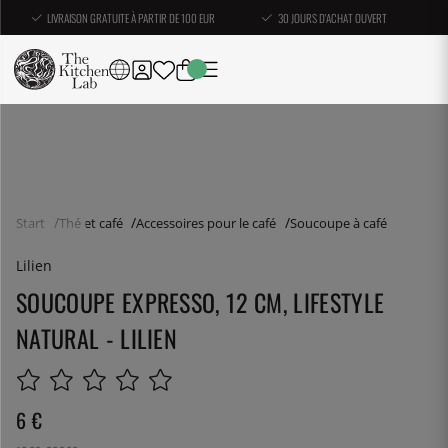
LIVRAISON GRATUITE À PARTIR DE 100 EUR
30 JOURS D'ACHAT OUVERT
Start
Thé et café
Accessoires pour le café
Soucoupe à café
Lilien
SOUCOUPE EXPRESSO, 12 CM, LIFESTYLE
NATURAL - LILIEN
6
€