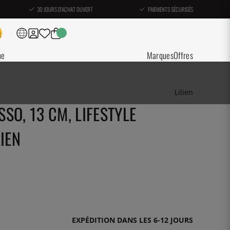
30 JOURS D'ACHAT OUVERT
PAIEMENTS SÉCURISÉS
ne
Marques
Offres
Lilien
SO, 13 CM, LIFESTYLE
IEN
EXPÉDITION DANS LES 6-12 JOURS