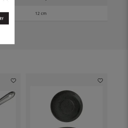
12 cm
RY
1712