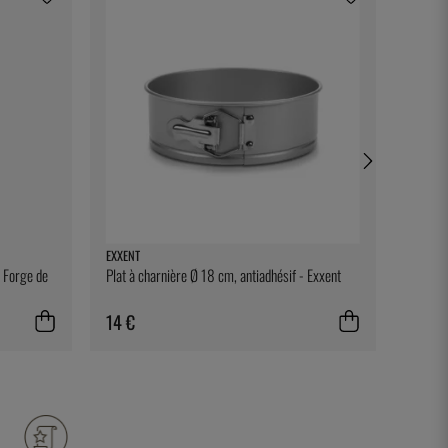
EXXENT
TESTO
- Forge de
Plat à charnière Ø 18 cm, antiadhésif - Exxent
Clip de
14 €
30 €