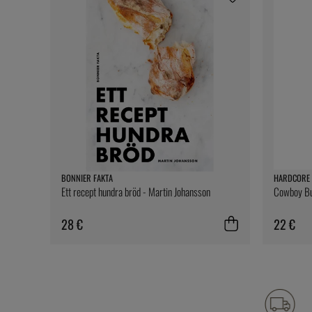
BONNIER FAKTA
HARDCORE 
Ett recept hundra bröd - Martin Johansson
Cowboy But
28 €
22 €