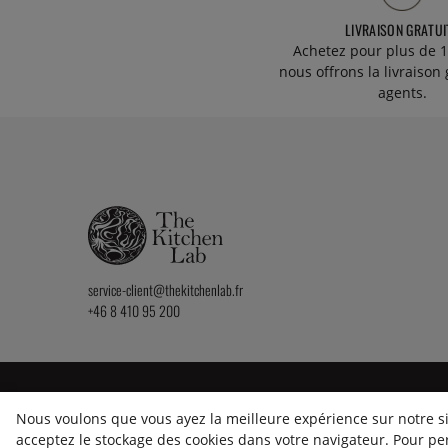
LIVRAISON GRATUI
Achetez pour plus de 1
nous offrons la livraison 
agents.
service-client@thekitchenlab.fr
+46 8 410 95 200
2026 KitchenLab AB
Nous voulons que vous ayez la meilleure expérience sur notre sit
acceptez le stockage des cookies dans votre navigateur. Pour pe