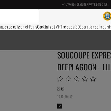
LIVRAISON GRATUITE À PARTIR DE 100 EUR
aques de cuisson et Fours
Cocktails et Vin
Thé et café
Décoration de la cuisi
SOUCOUPE EXPRES
DEEPLAGOON - LIL
8
€
1069-20413