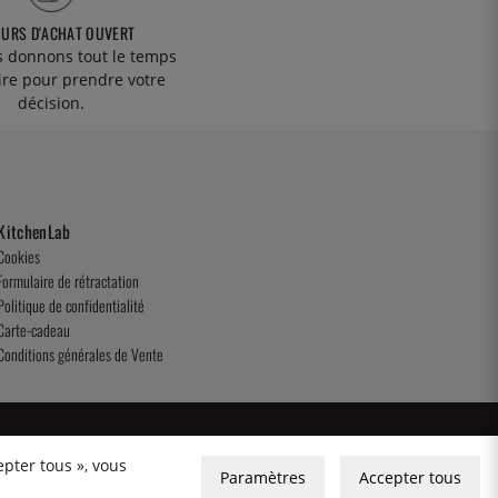
OURS D'ACHAT OUVERT
 donnons tout le temps
ire pour prendre votre
décision.
KitchenLab
Cookies
Formulaire de rétractation
Politique de confidentialité
Carte-cadeau
Conditions générales de Vente
epter tous », vous
Paramètres
Accepter tous