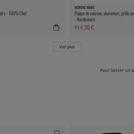
F
NORDIC WARE
airs - 100% Chef
Plaque de cuisson, aluminium, grille an
- Nordicware
41 €
36 €
Voir plus
Pour laisser un 