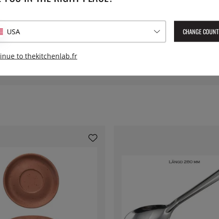
Diamètre:
CHANGE COUNT
USA
Numéro de l'article livré :
LSD
inue to thekitchenlab.fr