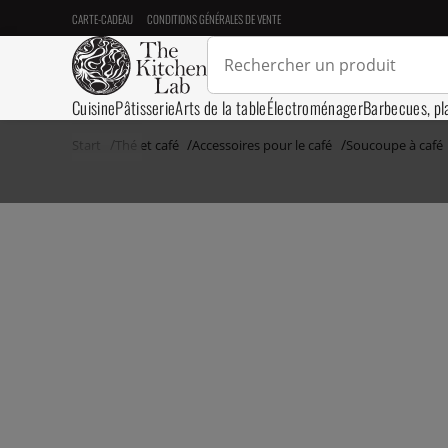
CARTE-CADEAU
CONDITIONS GÉNÉRALES DE VENTE
Cuisine
Pâtisserie
Arts de la table
Électroménager
Barbecues, pl
Start
Thé et café
Accessoires pour le café
Soucoupe à café