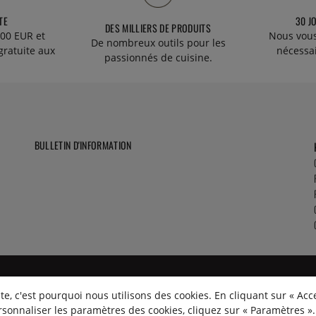
TE
30 J
DES MILLIERS DE PRODUITS
00 EUR et
Nous vous
De nombreux outils pour les
gratuite aux
nécessa
passionnés de cuisine.
BULLETIN D'INFORMATION
e, c'est pourquoi nous utilisons des cookies. En cliquant sur « Acc
rsonnaliser les paramètres des cookies, cliquez sur « Paramètres ».