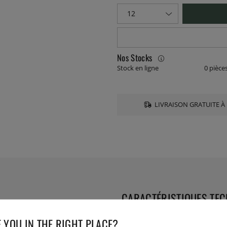
Nos Stocks
Stock en ligne
0 pièce
LIVRAISON GRATUITE À 
CARACTÉRISTIQUES TE
a
 YOU IN THE RIGHT PLACE?
Collection: