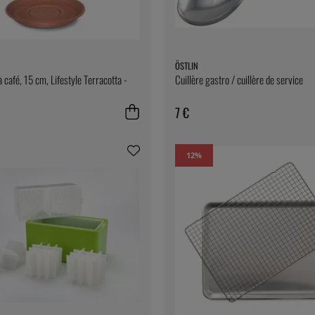
ÖSTLIN
 café, 15 cm, Lifestyle Terracotta -
Cuillère gastro / cuillère de service
7 €
12
%