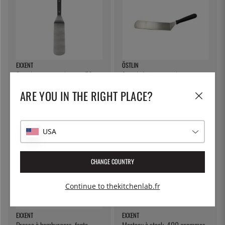
EXXENT
ÖSTLIN
Spatule avec manche noir, 50 cm
Spatule à frire, manche en
- Exxent
plastique - Östlin
ARE YOU IN THE RIGHT PLACE?
17 €
15 €
USA
CHANGE COUNTRY
Continue to thekitchenlab.fr
EXXENT
EXXENT
Presse à hamburgers, fonte -
Marteau à steak, 400 grammes