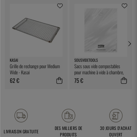
KASAI
SOUSVIDETOOLS
Grille de rechange pour Medium
Sacs sous vide compostables
Wide - Kasai
pour machine à vide à chambre,
25 x 25 cm, paquet de 200 -
62 €
75 €
SousVideTools
DES MILLIERS DE
30 JOURS D'ACHAT
LIVRAISON GRATUITE
PRODUITS
OUVERT