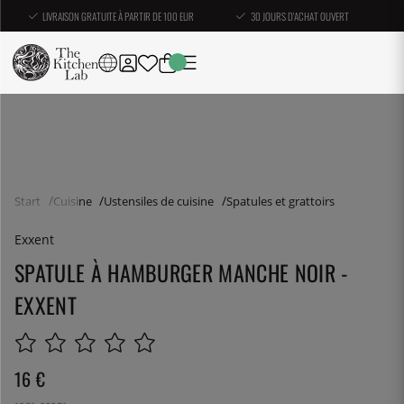
LIVRAISON GRATUITE À PARTIR DE 100 EUR
30 JOURS D'ACHAT OUVERT
Start
Cuisine
Ustensiles de cuisine
Spatules et grattoirs
Exxent
SPATULE À HAMBURGER MANCHE NOIR -
EXXENT
16
€