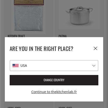
KITCHEN CRAFT
PATINA
Toile à fromage, toile filtrante -
Marmite à pâtes avec couvercle
Kitchen Craft
verrouillable, 5 litres - Patina
ARE YOU IN THE RIGHT PLACE?
7 €
55 €
USA
CHANGE COUNTRY
Continue to thekitchenlab.fr