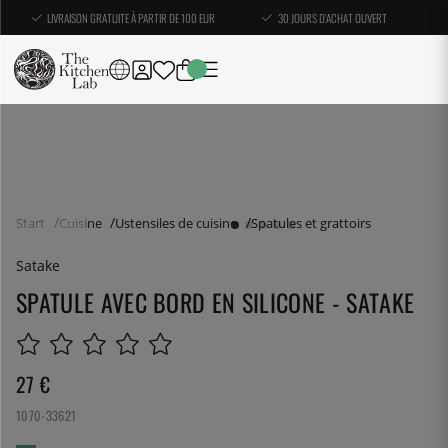
LIVRAISON GRATUITE À PARTIR DE 100 EUR
30 JOURS D'ACHAT OUVERT
Start
Cuisine
Ustensiles de cuisine
Spatules et grattoirs
Satake
SPATULE AVEC BORD EN SILICONE - SATAKE
27
€
1070-33621