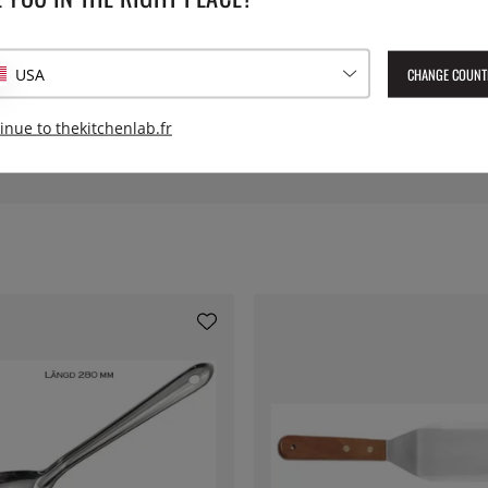
donc être lavée au lave-
Poids:
CHANGE COUNT
USA
Numéro de l'article livré :
654
EAN :
7393107654423
inue to thekitchenlab.fr