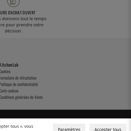
OURS D'ACHAT OUVERT
 donnons tout le temps
ire pour prendre votre
décision.
KitchenLab
Cookies
Formulaire de rétractation
Politique de confidentialité
Carte-cadeau
Conditions générales de Vente
epter tous », vous
Paramètres
Accepter tous