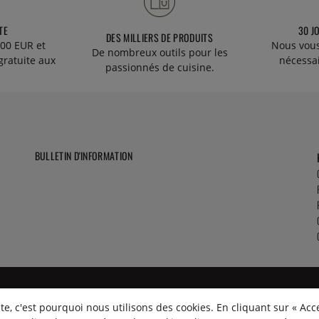
TE
30 J
DES MILLIERS DE PRODUITS
00 EUR et
Nous vous
De nombreux outils pour les
gratuite aux
nécessa
passionnés de cuisine.
BULLETIN D'INFORMATION
e, c'est pourquoi nous utilisons des cookies. En cliquant sur « Acc