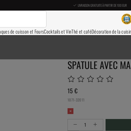
LIVRAISON GRATUITE À PARTIR DE 100 EUR
aques de cuisson et Fours
Cocktails et Vin
Thé et café
Décoration de la cuisi
SPATULE AVEC MA
15
€
1071-32011