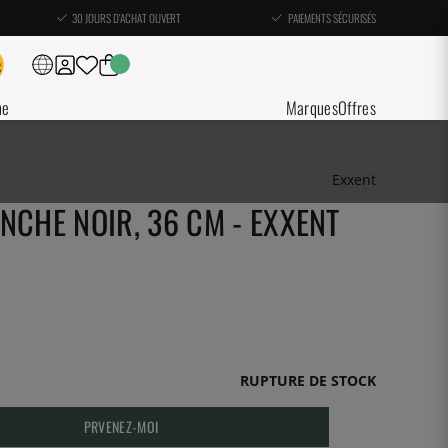
30 JOURS D'ACHAT OUVERT
PAIEMENTS SÉCURISÉS
ne
Marques
Offres
Exxent
NCHE NOIR, 36 CM - EXXENT
RUPTURE DE STOCK
PRVENEZ-MOI