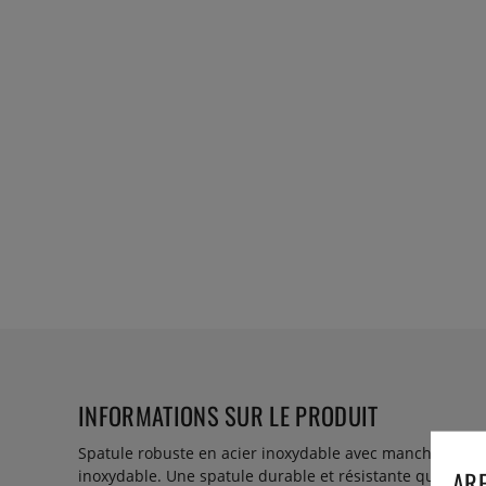
INFORMATIONS SUR LE PRODUIT
Spatule robuste en acier inoxydable avec manche en POM
ARE
inoxydable. Une spatule durable et résistante qui peut 