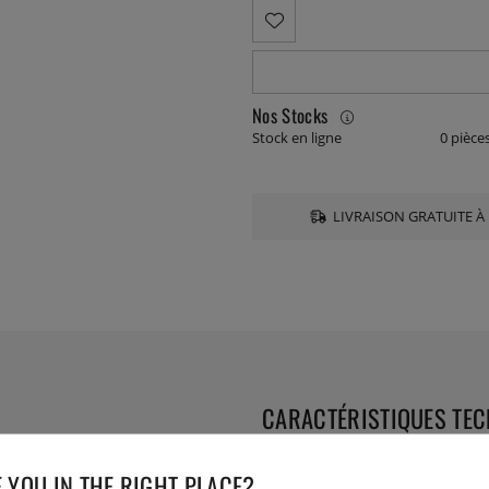
Nos Stocks
Stock en ligne
0 pièce
LIVRAISON GRATUITE À 
CARACTÉRISTIQUES TE
 résistant et rivets en acier
Longueur:
 YOU IN THE RIGHT PLACE?
supporter une utilisation