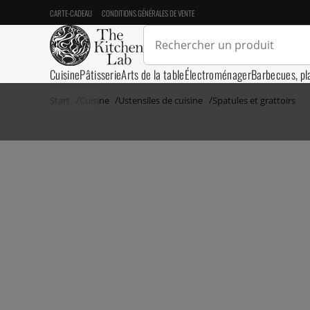
CARTE-CADEAU
CONDITIONS GÉNÉRALES DE VENTE
Cuisine
Pâtisserie
Arts de la table
Électroménager
Barbecues, pl
Start
Cuisine
Ustensiles de cuisine
Spatules et grattoirs