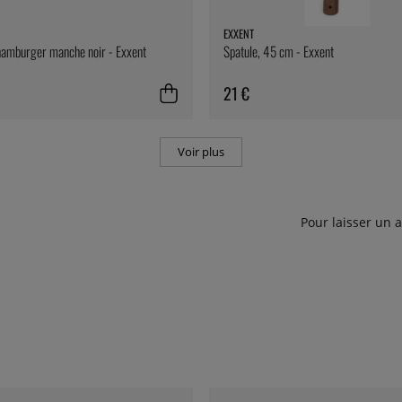
EXXENT
hamburger manche noir - Exxent
Spatule, 45 cm - Exxent
21 €
Voir plus
Pour laisser un 