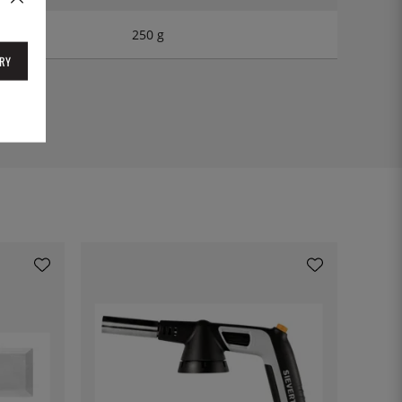
250 g
RY
42