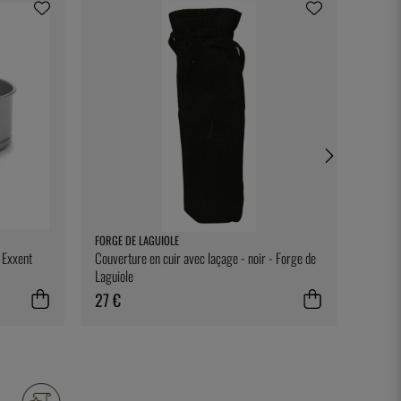
FORGE DE LAGUIOLE
GRAY K
- Exxent
Couverture en cuir avec laçage - noir - Forge de
Gray Ku
Laguiole
27 €
40 €