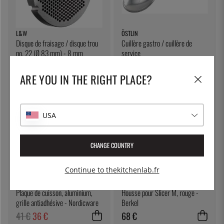
L&W
ÖSTLIN
Disque de fraisage / disque trou
Cuillère gastro / cuillère de
no. 22 (Ø 83 mm) - 8 mm
service
68 €
7 €
ARE YOU IN THE RIGHT PLACE?
12
%
USA
CHANGE COUNTRY
Continue to thekitchenlab.fr
NORDIC WARE
BERKEL
Plaque de cuisson, aluminium,
Housse pour Slicer M, rouge -
grille antiadhésive - Nordicware
Berkel
41 €
36 €
68 €