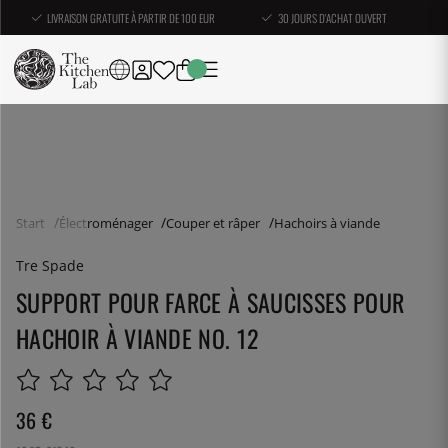
LIVRAISON GRATUITE À PARTIR DE 100 EUR
30 JOURS D'ACHAT OUVERT
Start
Électroménager
Couper et râper
Hachoirs à viande
Tre Spade
SUPPORT POUR FARCE À SAUCISSES POUR
HACHOIR À VIANDE NO. 12
36
€