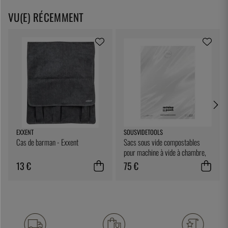
VU(E) RÉCEMMENT
EXXENT
SOUSVIDETOOLS
Cas de barman - Exxent
Sacs sous vide compostables
pour machine à vide à chambre,
25 x 25 cm, paquet de 200 -
13 €
75 €
SousVideTools