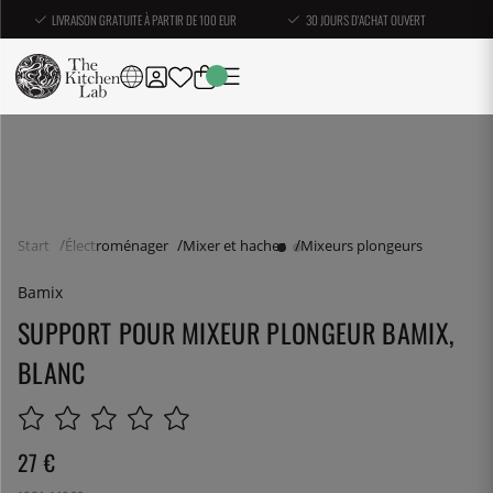
LIVRAISON GRATUITE À PARTIR DE 100 EUR
30 JOURS D'ACHAT OUVERT
Start
Électroménager
Mixer et hacher
Mixeurs plongeurs
Bamix
SUPPORT POUR MIXEUR PLONGEUR BAMIX,
BLANC
27
€