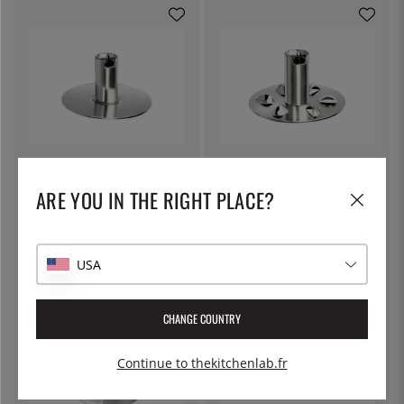
BAMIX
BAMIX
Disque lissant/fouet pour mixeur
Disque perforé pour mixeur
ARE YOU IN THE RIGHT PLACE?
plongeur Bamix
plongeur Bamix
18 €
18 €
USA
CHANGE COUNTRY
Continue to thekitchenlab.fr