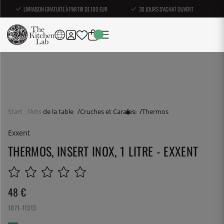
LIVRAISON GRATUITE À PARTIR DE 100 EUR
30 JOURS D'ACHAT OUVERT
Start
Arts de la table
Cruches et Carafes
Thermos
Exxent
THERMOS, INSERT INOX, 1 LITRE - EXXENT
48
€
1071-11313