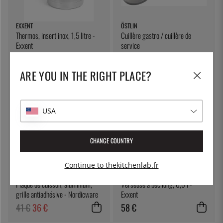
EXXENT
ÖSTLIN
Thermos, insert inox, 1,5 litre -
Cuillère gastro / cuillère de
Exxent
service
54 €
7 €
ARE YOU IN THE RIGHT PLACE?
12
%
USA
CHANGE COUNTRY
Continue to thekitchenlab.fr
NORDIC WARE
EXXENT
Plaque de cuisson, aluminium,
Verseuse à bec long, 0,6 l -
grille antiadhésive - Nordicware
Exxent
41 €
36 €
58 €