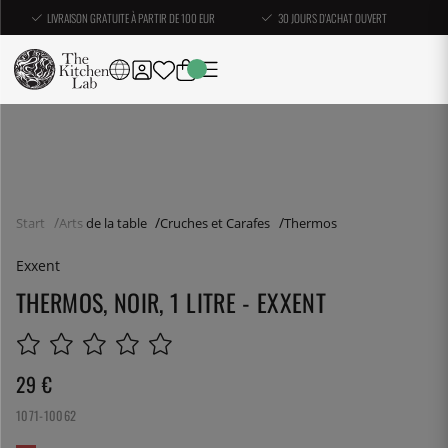
LIVRAISON GRATUITE À PARTIR DE 100 EUR
30 JOURS D'ACHAT OUVERT
Start
Arts de la table
Cruches et Carafes
Thermos
Exxent
THERMOS, NOIR, 1 LITRE - EXXENT
29
€
1071-10062