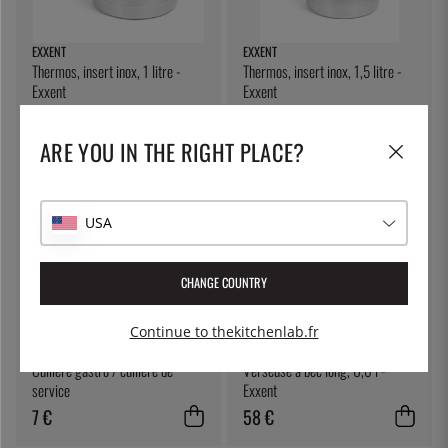
EXXENT
EXXENT
Thermos, insert inox, 1 litre -
Thermos, insert inox, 1,5 litre -
Exxent
Exxent
48 €
54 €
ARE YOU IN THE RIGHT PLACE?
USA
CHANGE COUNTRY
Continue to thekitchenlab.fr
ÖSTLIN
EXXENT
Cuillère gastro / cuillère de
Verseuse à bec long, 0,6 l -
service
Exxent
7 €
58 €