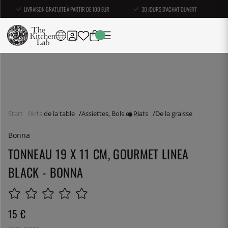
LIVRAISON GRATUITE À PARTIR DE 100 EUR
30 JOURS D'ACHAT OUVERT
Start
Arts de la table
Assiettes, Bols et Plats
De la graisse
Bonna
TONNEAU 19 X 11 CM, GOURMET LINEA
BLACK - BONNA
15
€