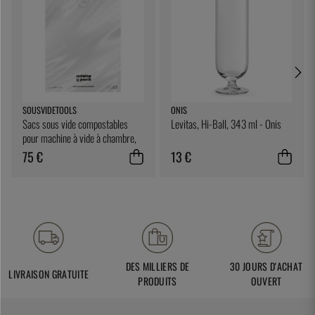
SOUSVIDETOOLS
ONIS
Sacs sous vide compostables
Levitas, Hi-Ball, 343 ml - Onis
pour machine à vide à chambre,
25 x 25 cm, paquet de 200 -
75 €
13 €
SousVideTools
DES MILLIERS DE
30 JOURS D'ACHAT
LIVRAISON GRATUITE
PRODUITS
OUVERT