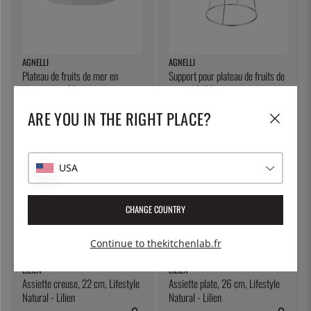
AGNELLI
AGNELLI
Plateau de fruits de mer en
Support pour plateau de fruits de
aluminium - 36 cm
mer - 19/28 cm
30 €
18 €
ARE YOU IN THE RIGHT PLACE?
USA
CHANGE COUNTRY
Continue to thekitchenlab.fr
LILIEN
LILIEN
Assiette creuse, 22 cm, Lifestyle
Assiette plate, 26 cm, Lifestyle
Natural - Lilien
Natural - Lilien