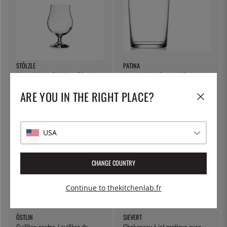
STÖLZLE
PATINA
Verre à bière Pénélope 50 cl
Verre à bière Bistro, 49 cl -
Patiné
ARE YOU IN THE RIGHT PLACE?
9 €
4 €
USA
CHANGE COUNTRY
Continue to thekitchenlab.fr
ÖSTLIN
SIEVERT
Cuillère gastro / cuillère de
Chalumeau à jet pratique avec