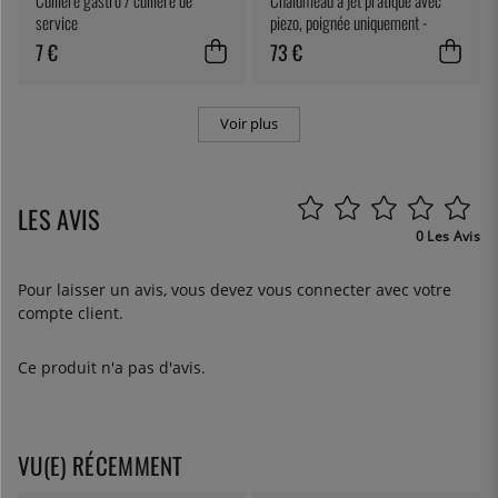
service
piezo, poignée uniquement -
Sievert
7 €
73 €
Voir plus
LES AVIS
0 Les Avis
Pour laisser un avis, vous devez
vous connecter
avec votre
compte client.
Ce produit n'a pas d'avis.
VU(E) RÉCEMMENT