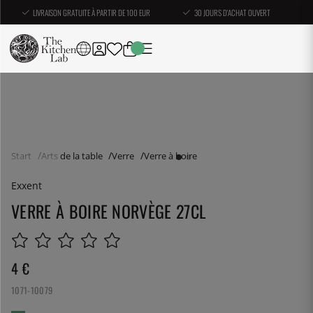
LIVRAISON GRATUITE À PARTIR DE 100 EUR
30 JOURS D'ACHAT OUVERT
Start
Arts de la table
Verre
Verre à boire
Exxent
VERRE À BOIRE NORVÈGE 27CL
4
€
1071-10079