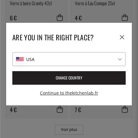
Verre à boire Granity 42cl
Verre à Eau Conique 25cl
6 €
4 €
ARE YOU IN THE RIGHT PLACE?
USA
CHANGE COUNTRY
BERNAL
VICTORINOX
Continue to thekitchenlab.fr
Olives, Manzanilla - Bernal
Couteau d'office 8 cm, plastique
noir - Victorinox
4 €
7 €
Voir plus