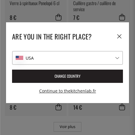
Verre à spiritueux Penelopé 6 cl
Cuillère gastro / cuillère de
service
8 €
7 €
ARE YOU IN THE RIGHT PLACE?
USA
CHANGE COUNTRY
STÖLZLE
STÖLZLE
Continue to thekitchenlab.fr
Verre à eau Pénélope 45 cl
Verre à Martini Pénélope 25 cl
8 €
14 €
Voir plus