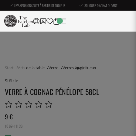
LIVRAISON GRATUITE À PARTIR DE 100 EUR
30 JOURS D'ACHAT OUVERT
Start
Arts de la table
Verre
Verres à spiritueux
Stölzle
VERRE À COGNAC PÉNÉLOPE 58CL
9
€
1069-11136