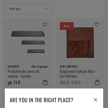
Trier par
42 %
SURUDOI
Plus d'options
CARL MERTENS
Protection des lames de
Rangement couteaux Metz -
couteau - Surudoi
Carl Mertens
pd. 11 €
183 €
318 €
ARE YOU IN THE RIGHT PLACE?