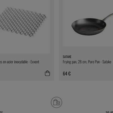
SATAKE
s en acier inoxydable - Exxent
Frying pan, 28 cm, Pure Pan - Satake
64 €
TE
30 J