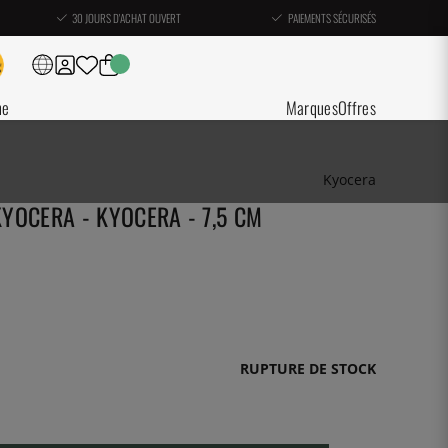
30 JOURS D'ACHAT OUVERT
PAIEMENTS SÉCURISÉS
ne
Marques
Offres
Kyocera
YOCERA - KYOCERA - 7,5 CM
RUPTURE DE STOCK