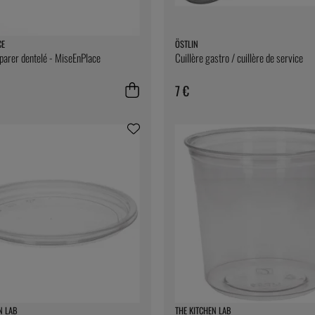
CE
ÖSTLIN
parer dentelé - MiseEnPlace
Cuillère gastro / cuillère de service
7 €
N LAB
THE KITCHEN LAB