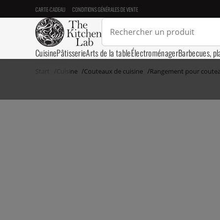
CARTE-CADEAU
CONDITIONS GÉNÉRALES DE VENTE
Cuisine
Pâtisserie
Arts de la table
Électroménager
Barbecues, pl
Start
Cuisine
Couteaux de cuisine
Rangement pour coute