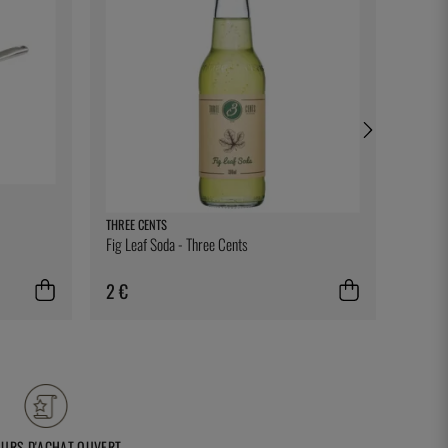
THREE CENTS
BONNIE
Fig Leaf Soda - Three Cents
Ett rec
2 €
28 €
OURS D'ACHAT OUVERT