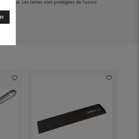
 couteaux. Les lames sont protégées de l'usure
RY