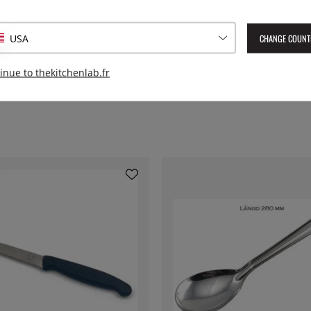
on possible ! Un protège-lame est la meilleure façon de ranger vos
CHANGE COUNT
USA
pter aux couteaux Kyocera de chaque taille.
inue to thekitchenlab.fr