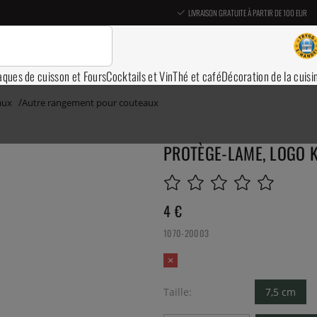
LIVRAISON GRATUITE À PARTIR DE 100 EUR
aques de cuisson et Fours
Cocktails et Vin
Thé et café
Décoration de la cuisi
aux
Autre rangement pour couteaux
PROTÈGE-LAME, LOGO K
4
€
1070-20003
Taille:
7,5 cm