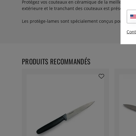
Protégez vos couteaux en céramique de la meilleure faç
extérieure et le tranchant des couteaux est préservé.
Les protège-lames sont spécialement conçus pour s'ada
Cont
PRODUITS RECOMMANDÉS