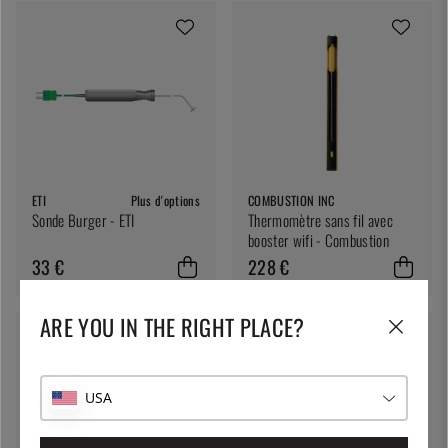
ETI
Plus d'options
COMBUSTION INC
Sonde Burger - ETI
Thermomètre sans fil avec
booster wifi - Combustion
33 €
228 €
ARE YOU IN THE RIGHT PLACE?
MINGLE
Thermomètre universel, rouge
USA
- Mingle
ETI
24 €
Thermomètre Gourmet, blanc -