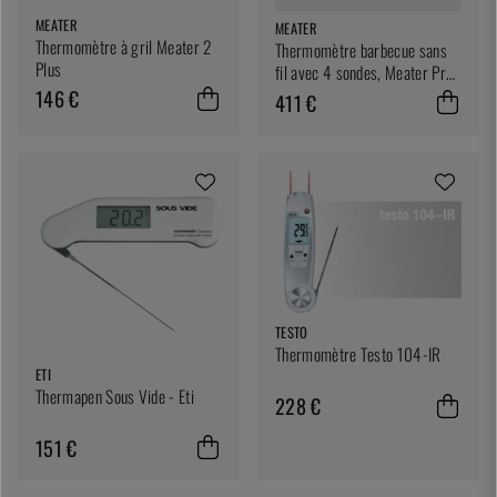
MEATER
MEATER
Thermomètre à gril Meater 2
Thermomètre barbecue sans
Plus
fil avec 4 sondes, Meater Pro
XL
146 €
411 €
TESTO
Thermomètre Testo 104-IR
ETI
Thermapen Sous Vide - Eti
228 €
151 €