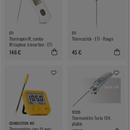
ETI
ETI
Thermapen IR, combo
Thermastick - ETI - Rouge
IR/capteur à insertion - ETI
146 €
45 €
TESTO
Thermomètre Testo 104,
COMBUSTION INC
pliable
Thermomètre sans fil avec