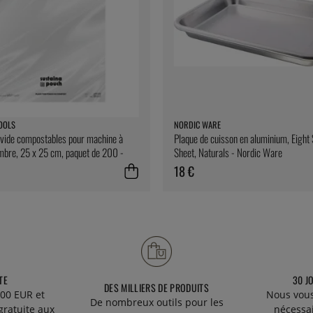
OOLS
NORDIC WARE
vide compostables pour machine à
Plaque de cuisson en aluminium, Eight
mbre, 25 x 25 cm, paquet de 200 -
Sheet, Naturals - Nordic Ware
ools
18 €
TE
30 J
DES MILLIERS DE PRODUITS
00 EUR et
Nous vous
De nombreux outils pour les
gratuite aux
nécessa