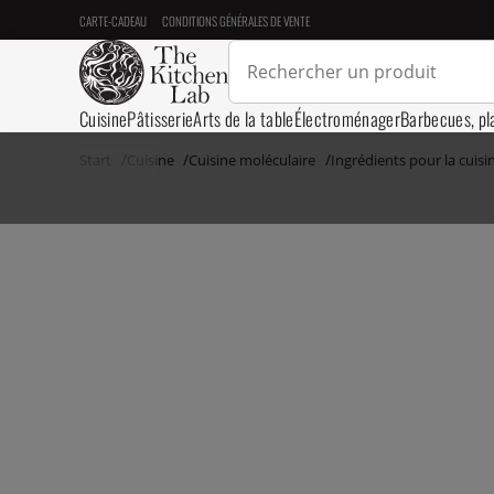
CARTE-CADEAU
CONDITIONS GÉNÉRALES DE VENTE
Cuisine
Pâtisserie
Arts de la table
Électroménager
Barbecues, pl
Start
Cuisine
Cuisine moléculaire
Ingrédients pour la cuisi