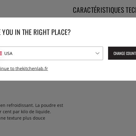
CARACTÉRISTIQUES TE
Poids:
 YOU IN THE RIGHT PLACE?
gels fermes, souples et
CHANGE COUNT
USA
 pH est compris entre 3,5 et 8,
est utilisée pour fabriquer des
inue to thekitchenlab.fr
éparation qui en contient est
a en refroidissant. La poudre est
 cent par kilo de liquide.
une texture plus douce