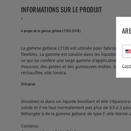
INFORMATIONS SUR LE PRODUIT
"
ARE
A propos de la gomme gellane LT100 (E418)
La gomme gellane LT100 est utilisée pour fabriquer des 
flexibles. La gomme est soluble dans les liquides dont le
ce qui lui confère une large gamme d'applications. Elle 
Cont
mousses, des gelées et des guimauves molles. Si une pr
réchauffée, elle fondra.
Utilisation
Dissolvez-la dans un liquide bouillant et elle s'épaissir
solide et il ne faut normalement pas plus de 0,5 à 2 pour
Mélangée à de la gomme gellane de type F, elle donne 
Contenu
: