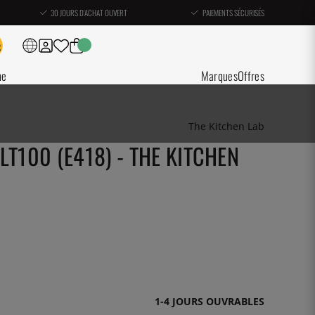
30 JOURS D'ACHAT OUVERT
PAIEMENTS SÉCURISÉS
ne
Marques
Offres
The Kitchen Lab
LT100 (E418) - THE KITCHEN
1-4 JOURS OUVRABLES