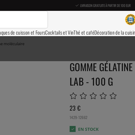
LIVRAISON GRATUITE À PARTIR DE 100 EUR
aques de cuisson et Fours
Cocktails et Vin
Thé et café
Décoration de la cuisi
ne moléculaire
GOMME GÉLATINE 
LAB - 100 G
23
€
1429-12662