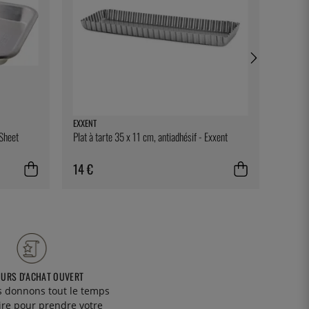
EXXENT
100% C
 Sheet
Plat à tarte 35 x 11 cm, antiadhésif - Exxent
Cure-de
de 100
14 €
9 €
OURS D'ACHAT OUVERT
 donnons tout le temps
ire pour prendre votre