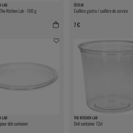
N LAB
ÖSTLIN
 The Kitchen Lab - 100 g
Cuillère gastro / cuillère de service
7 €
N LAB
THE KITCHEN LAB
pour deli container
Deli container 72cl