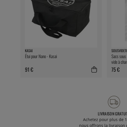
KASAI
SOUSVIDET
Étui pour Nano - Kasai
Sacs sous 
vide à cha
SousVideT
91 €
75 €
LIVRAISON GRATUI
Achetez pour plus de 1
nous offrons la livraison 