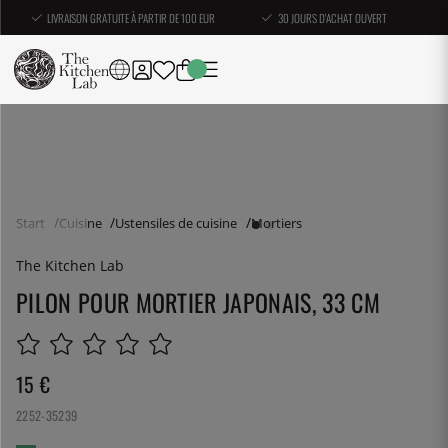
LIVRAISON GRATUITE À PARTIR DE 100 EUR
30 JOURS D'ACHAT OUVERT
Start
Cuisine
Ustensiles de cuisine
Mortiers
The Kitchen Lab
PILON POUR MORTIER JAPONAIS, 33 CM
15
€
2252-35239