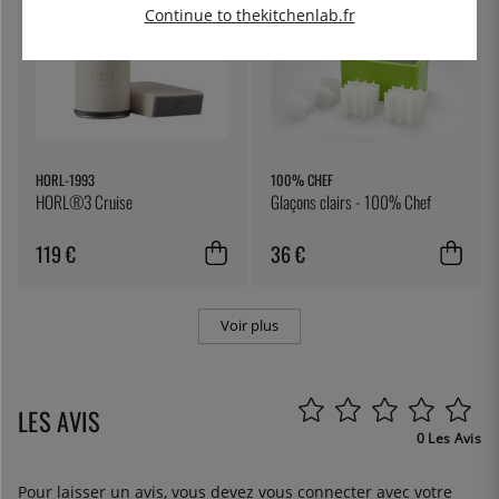
Continue to thekitchenlab.fr
HORL-1993
100% CHEF
HORL®3 Cruise
Glaçons clairs - 100% Chef
119 €
36 €
Voir plus
LES AVIS
0 Les Avis
Pour laisser un avis, vous devez
vous connecter
avec votre