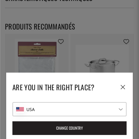
PRODUITS RECOMMANDÉS
ARE YOU IN THE RIGHT PLACE?
KITCHEN CRAFT
PATINA
Toile à fromage, toile filtrante -
Marmite à pâtes avec couvercle
Kitchen Craft
verrouillable, 5 litres - Patina
USA
7 €
55 €
CHANGE COUNTRY