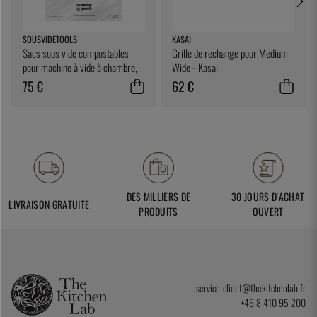
SOUSVIDETOOLS
KASAI
Sacs sous vide compostables
Grille de rechange pour Medium
pour machine à vide à chambre,
Wide - Kasai
25 x 25 cm, paquet de 200 -
75 €
62 €
SousVideTools
DES MILLIERS DE
30 JOURS D'ACHAT
LIVRAISON GRATUITE
PRODUITS
OUVERT
service-client@thekitchenlab.fr
+46 8 410 95 200