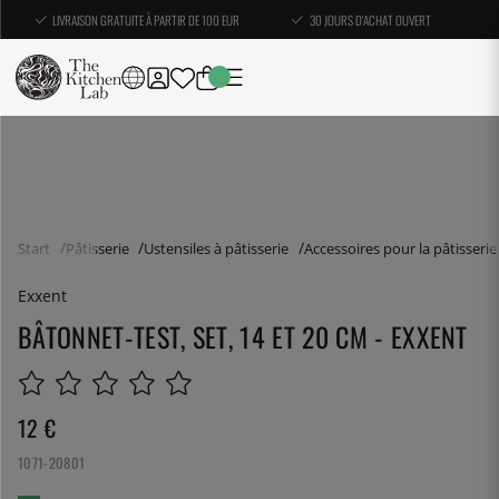
LIVRAISON GRATUITE À PARTIR DE 100 EUR
30 JOURS D'ACHAT OUVERT
Start
Pâtisserie
Ustensiles à pâtisserie
Accessoires pour la pâtisserie
Exxent
BÂTONNET-TEST, SET, 14 ET 20 CM - EXXENT
12
€
1071-20801