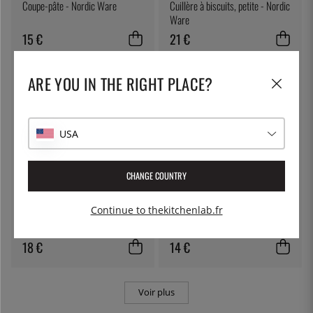
Coupe-pâte - Nordic Ware
Cuillère à biscuits, petite - Nordic
Ware
15 €
21 €
ARE YOU IN THE RIGHT PLACE?
USA
CHANGE COUNTRY
ÖSTLIN
MARTELLATO
Continue to thekitchenlab.fr
Presse-agrumes en inox - Östlin
Bâtons de glace, 114mm, paquet
de 500 - Martellato
18 €
14 €
Voir plus